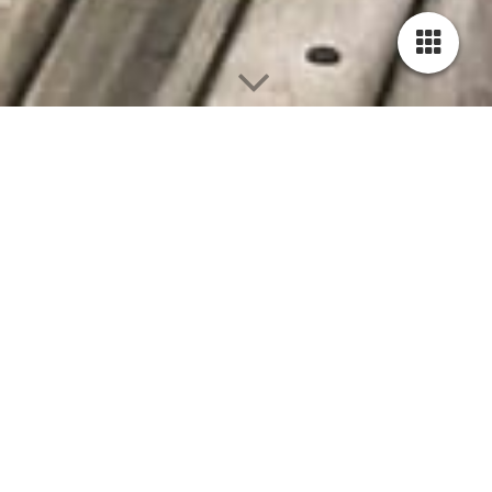
Beschermheer Stichting Promotie
Maritieme Tradities.
Met trots en dankbaarheid
stellen wij u voor aan onze
nieuwe beschermheer: