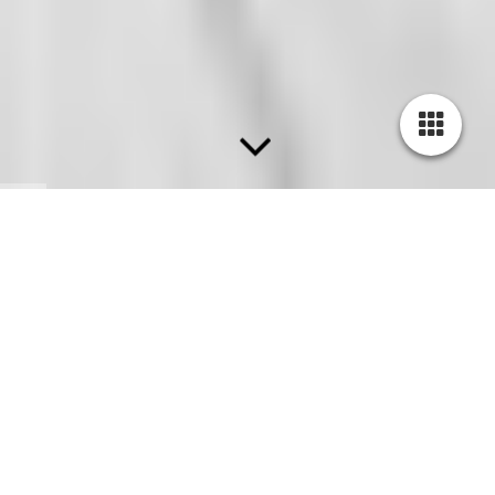
De tewaterlating en doop van de
Hr. Ms. Mahu.
De tewaterlating en doop plechtigheid vond
plaats op 15 maart 1961
te Alblasserdam op de
scheepswerf "De Noord".
Toespraak van de directeur zakelijk beheer