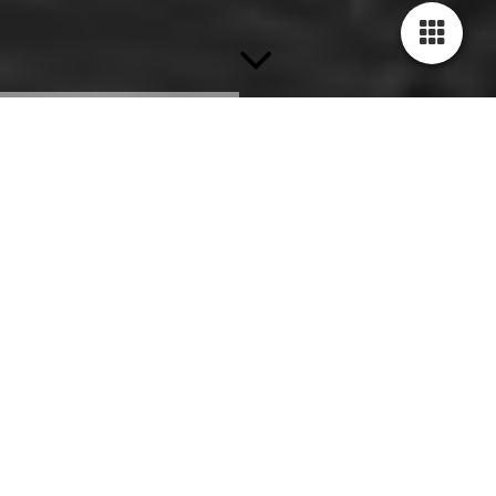
Van Straelen-klasse Koninklijke
Marine
.
De ondiepwatermijnenvegers van de Van
Straelen-klasse werden ingedeeld bij
mijnenbestrijdingssquadron 205 en gebaseerd te
Hellevoetsluis.
In 1968 vond een belangrijke reorganisatie van
de Mijnendienst in Nederland plaats.
De Marinekazerne Hellevoetsluis werd op 29
februari van dat jaar uit dienst gesteld, terwijl de