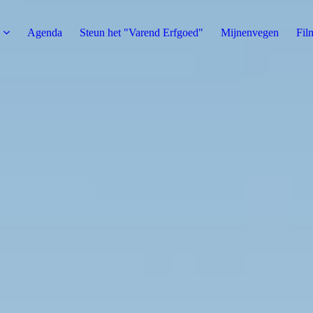
Agenda
Steun het "Varend Erfgoed"
Mijnenvegen
Fil